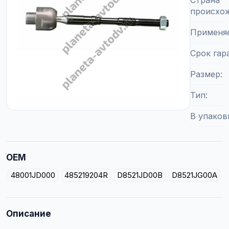
Страна
происхо
Применя
Срок гар
Размер
Тип
В упаков
OEM
48001JD000
485219204R
D8521JD00B
D8521JG00A
Описание