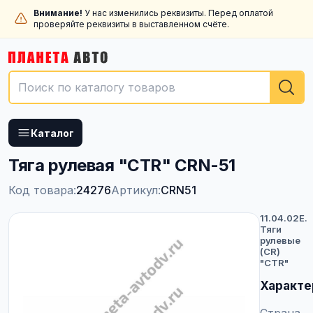
Внимание!
У нас изменились реквизиты. Перед оплатой
проверяйте реквизиты в выставленном счёте.
Каталог
Тяга рулевая "CTR" CRN-51
Код товара:
24276
Артикул:
CRN51
11.04.02E.
Тяги
рулевые
(CR)
"CTR"
Характе