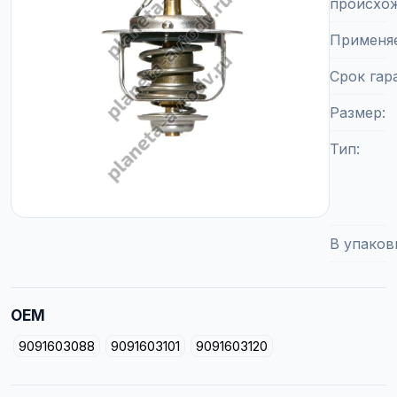
происхо
Применя
Срок гар
Размер
Тип
В упаков
OEM
9091603088
9091603101
9091603120