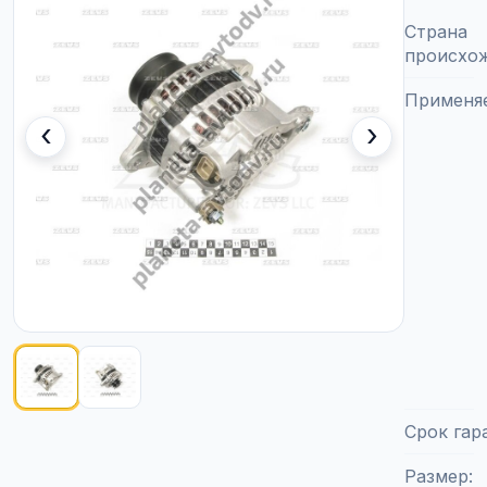
Страна
происхо
Применя
‹
›
Показано изображение
1
из
2
Срок гар
Размер