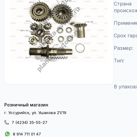
Страна
происхо
Применя
Срок гар
Размер
Тип
В упаков
Розничный магазин
г. Уссурийск, ул. Ушакова 21/19
7 (4234) 35-55-27
8 914 711 01 47