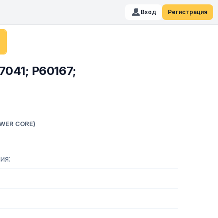
Вход
Регистрация
7041; P60167;
WER CORE)
ия