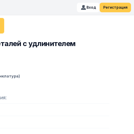
Вход
Регистрация
еталей с удлинителем
нклатура)
ия