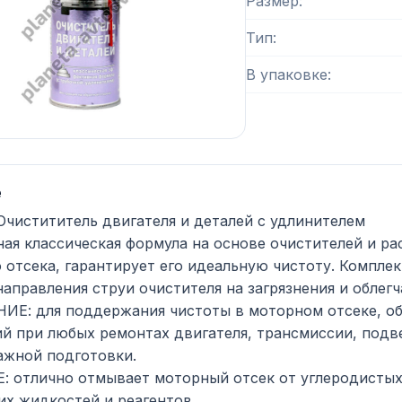
Размер
Тип
В упаковке
е
 Очистититель двигателя и деталей с удлинителем
ая классическая формула на основе очистителей и ра
 отсека, гарантирует его идеальную чистоту. Компле
направления струи очистителя на загрязнения и обле
Е: для поддержания чистоты в моторном отсеке, об
ий при любых ремонтах двигателя, трансмиссии, подв
жной подготовки.
 отлично отмывает моторный отсек от углеродистых
их жидкостей и реагентов.