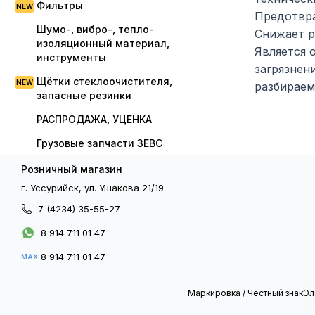
Фильтры
Предотвра
Шумо-, вибро-, тепло-
Снижает р
изоляционный материал,
Является 
инструменты
загрязнен
Щётки стеклоочистителя,
разбираем
запасные резинки
РАСПРОДАЖА, УЦЕНКА
Грузовые запчасти ЗЕВС
Розничный магазин
г. Уссурийск, ул. Ушакова 21/19
7 (4234) 35-55-27
8 914 711 01 47
8 914 711 01 47
MAX
Маркировка / Честный знак
Эл