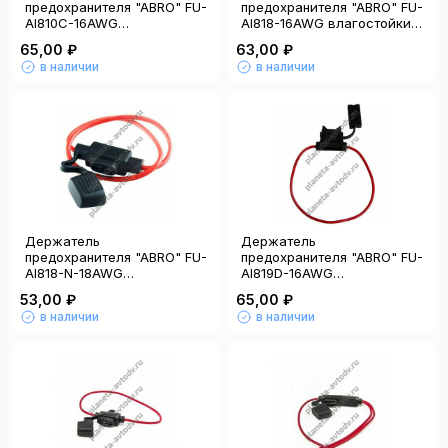
предохранителя "ABRO" FU-
предохранителя "ABRO" FU-
AI810C-16AWG
AI818-16AWG влагостойкий
влагостойкий
прямоугольный красный (16
65,00 ₽
63,00 ₽
прямоугольный (16 AWG)
AWG)
в наличии
в наличии
Держатель
Держатель
предохранителя "ABRO" FU-
предохранителя "ABRO" FU-
AI818-N-18AWG
AI819D-16AWG
влагостойкий МИНИ с
влагостойкий (16 AWG)
53,00 ₽
65,00 ₽
гибким соединением (18
в наличии
в наличии
AWG)