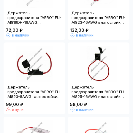
Держатель
Держатель
предохранителя "ABRO" FU-
предохранителя "ABRO" FU-
AI819DH-16AWG
AI823-16AWG влагостойкий
влагостойкий с
трехконтактный (16 AWG)
72,00 ₽
132,00 ₽
отверстием под винт (16
в наличии
в наличии
AWG)
Держатель
Держатель
предохранителя "ABRO" FU-
предохранителя "ABRO" FU-
AI823-8AWG влагостойкий
AI825-16AWG влагостойкий
МАКСИ (8 AWG)
прямоугольный (16 AWG)
99,00 ₽
58,00 ₽
в пути
в наличии