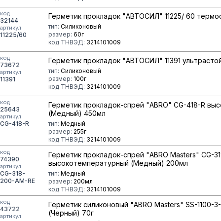
код
Герметик прокладок "АВТОСИЛ" 11225/ 60 термо
32144
тип:
Силиконовый
артикул
размер:
60г
11225/60
код ТНВЭД:
3214101009
код
Герметик прокладок "АВТОСИЛ" 11391 ультрастой
73672
тип:
Силиконовый
артикул
размер:
100г
11391
код ТНВЭД:
3214101009
код
Герметик прокладок-спрей "ABRO" CG-418-R вы
25643
(Медный) 450мл
артикул
CG-418-R
тип:
Медный
размер:
255г
код ТНВЭД:
3214101009
код
Герметик прокладок-спрей "ABRO Masters" CG-3
74390
высокотемпературный (Медный) 200мл
артикул
CG-318-
тип:
Медный
200-AM-RE
размер:
200мл
код ТНВЭД:
3214101009
код
Герметик силиконовый "ABRO Masters" SS-1100-3-
43722
(Черный) 70г
артикул