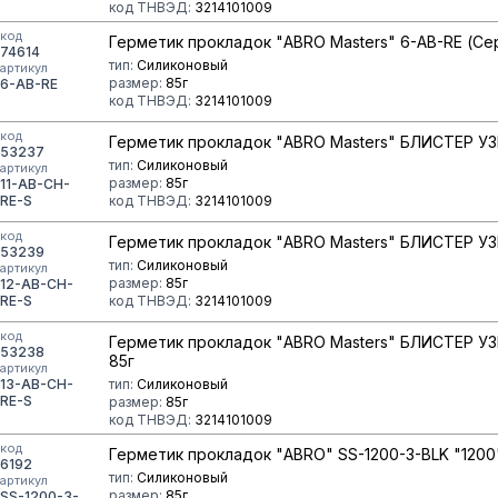
код ТНВЭД:
3214101009
код
Герметик прокладок "ABRO Masters" 6-AB-RE (Се
74614
тип:
Силиконовый
артикул
размер:
85г
6-AB-RE
код ТНВЭД:
3214101009
код
Герметик прокладок "ABRO Masters" БЛИСТЕР УЗК
53237
тип:
Силиконовый
артикул
размер:
85г
11-AB-CH-
RE-S
код ТНВЭД:
3214101009
код
Герметик прокладок "ABRO Masters" БЛИСТЕР УЗ
53239
тип:
Силиконовый
артикул
размер:
85г
12-AB-CH-
RE-S
код ТНВЭД:
3214101009
код
Герметик прокладок "ABRO Masters" БЛИСТЕР УЗ
53238
85г
артикул
13-AB-CH-
тип:
Силиконовый
RE-S
размер:
85г
код ТНВЭД:
3214101009
код
Герметик прокладок "ABRO" SS-1200-3-BLK "1200
6192
тип:
Силиконовый
артикул
размер:
85г
SS-1200-3-