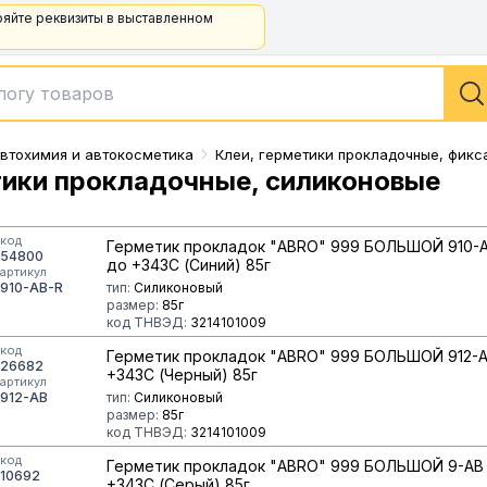
ряйте реквизиты в выставленном
втохимия и автокосметика
Клеи, герметики прокладочные, фикс
ики прокладочные, силиконовые
код
Герметик прокладок "ABRO" 999 БОЛЬШОЙ 910-
54800
до +343С (Синий) 85г
артикул
910-AB-R
тип:
Силиконовый
размер:
85г
код ТНВЭД:
3214101009
код
Герметик прокладок "ABRO" 999 БОЛЬШОЙ 912-
26682
+343С (Черный) 85г
артикул
912-AB
тип:
Силиконовый
размер:
85г
код ТНВЭД:
3214101009
код
Герметик прокладок "ABRO" 999 БОЛЬШОЙ 9-AB
10692
+343С (Серый) 85г