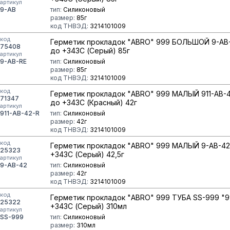
артикул
9-AB
тип:
Силиконовый
размер:
85г
код ТНВЭД:
3214101009
код
Герметик прокладок "ABRO" 999 БОЛЬШОЙ 9-AB
75408
до +343С (Серый) 85г
артикул
9-AB-RE
тип:
Силиконовый
размер:
85г
код ТНВЭД:
3214101009
код
Герметик прокладок "ABRO" 999 МАЛЫЙ 911-AB-
71347
до +343С (Красный) 42г
артикул
911-AB-42-R
тип:
Силиконовый
размер:
42г
код ТНВЭД:
3214101009
код
Герметик прокладок "ABRO" 999 МАЛЫЙ 9-AB-42
25323
+343С (Серый) 42,5г
артикул
9-AB-42
тип:
Силиконовый
размер:
42г
код ТНВЭД:
3214101009
код
Герметик прокладок "ABRO" 999 ТУБА SS-999 "
25322
+343С (Серый) 310мл
артикул
SS-999
тип:
Силиконовый
размер:
310мл