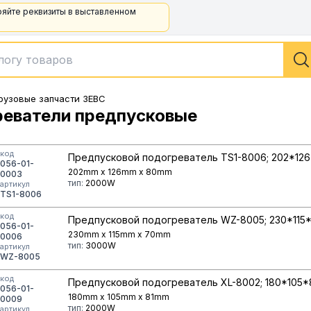
ряйте реквизиты в выставленном
рузовые запчасти ЗЕВС
еватели предпусковые
код
Предпусковой подогреватель TS1-8006; 202*126
056-01-
202mm x 126mm x 80mm
0003
тип:
2000W
артикул
TS1-8006
код
Предпусковой подогреватель WZ-8005; 230*115
056-01-
230mm x 115mm x 70mm
0006
тип:
3000W
артикул
WZ-8005
код
Предпусковой подогреватель XL-8002; 180*105*
056-01-
180mm x 105mm x 81mm
0009
тип:
2000W
артикул