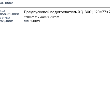
XL-8002
код
Предпусковой подогреватель XQ-8001; 120*77*7
056-01-0010
120mm x 77mm x 79mm
артикул
тип:
1500W
XQ-8001