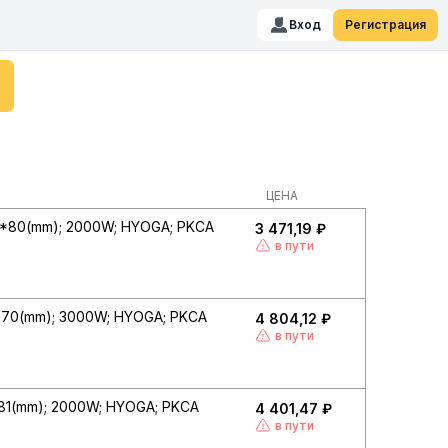
Вход
Регистрация
ЦЕНА
*80(mm); 2000W; HYOGA; PKCA
3 471,19 ₽
в пути
*70(mm); 3000W; HYOGA; PKCA
4 804,12 ₽
в пути
81(mm); 2000W; HYOGA; PKCA
4 401,47 ₽
в пути