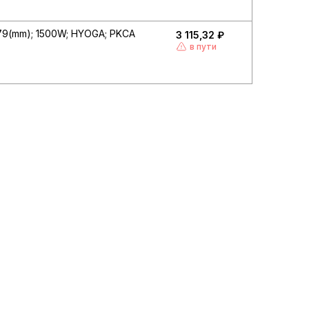
9(mm); 1500W; HYOGA; PKCA
3 115,32 ₽
в пути