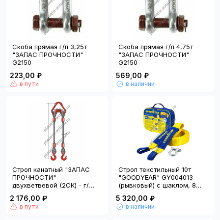
Скоба прямая г/п 3,25т
Скоба прямая г/п 4,75т
"ЗАПАС ПРОЧНОСТИ"
"ЗАПАС ПРОЧНОСТИ"
G2150
G2150
223,00 ₽
569,00 ₽
в пути
в наличии
Строп канатный "ЗАПАС
Строп текстильный 10т
ПРОЧНОСТИ"
"GOODYEAR" GY004013
двухветвевой (2СК) - г/
(рывковый) с шаклом, 8
п=2,5т., L=1.0м.
метров
2 176,00 ₽
5 320,00 ₽
в пути
в наличии