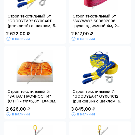
Строп текстильный 5т
Строп текстильный 5т
"GOODYEAR" GY004011
"SKYWAY" S03602006
(рывковый) с шаклом, 5
грузоподъемный 4м, 2
метров
петли
2 622,00 ₽
2 517,00 ₽
в наличии
в наличии
Строп текстильный 5т
Строп текстильный 7т
"ЗАПАС ПРОЧНОСТИ"
"GOODYEAR" GY004012
(СТП) - г/п=5,0т., L=4.0м.
(рывковый) с шаклом, 6
метров
2 626,00 ₽
3 845,00 ₽
в наличии
в наличии