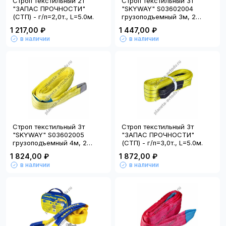
Строп текстильный 2т
Строп текстильный 3т
"ЗАПАС ПРОЧНОСТИ"
"SKYWAY" S03602004
(СТП) - г/п=2,0т., L=5.0м.
грузоподъемный 3м, 2
петли
1 217,00 ₽
1 447,00 ₽
в наличии
в наличии
Строп текстильный 3т
Строп текстильный 3т
"SKYWAY" S03602005
"ЗАПАС ПРОЧНОСТИ"
грузоподъемный 4м, 2
(СТП) - г/п=3,0т., L=5.0м.
петли
1 824,00 ₽
1 872,00 ₽
в наличии
в наличии