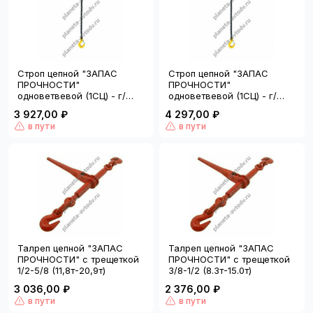
Строп цепной "ЗАПАС
Строп цепной "ЗАПАС
ПРОЧНОСТИ"
ПРОЧНОСТИ"
одноветвевой (1СЦ) - г/
одноветвевой (1СЦ) - г/
п=3,5т., L=3м. (цепь 5,3т)
п=5,3т., L=1.5м.
3 927,00 ₽
4 297,00 ₽
в пути
в пути
Талреп цепной "ЗАПАС
Талреп цепной "ЗАПАС
ПРОЧНОСТИ" с трещеткой
ПРОЧНОСТИ" с трещеткой
1/2-5/8 (11,8т-20,9т)
3/8-1/2 (8.3т-15.0т)
3 036,00 ₽
2 376,00 ₽
в пути
в пути