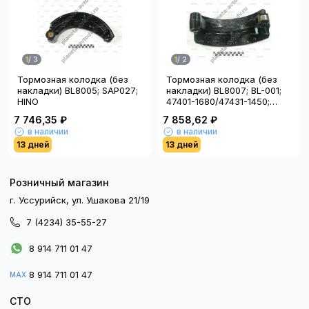
1
/
3
1
/
2
Тормозная колодка (без
Тормозная колодка (без
накладки) BL8005; SAP027;
накладки) BL8007; BL-001;
HINO
47401-1680/47431-1450;
SAP035
7 746,35 ₽
7 858,62 ₽
в наличии
в наличии
13 дней
13 дней
Розничный магазин
г. Уссурийск, ул. Ушакова 21/19
7 (4234) 35-55-27
8 914 711 01 47
8 914 711 01 47
MAX
СТО