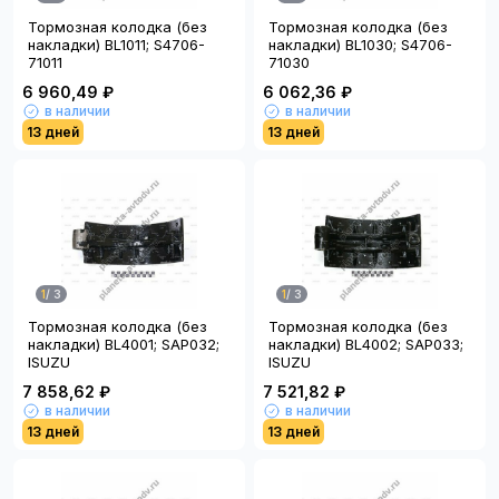
Тормозная колодка (без
Тормозная колодка (без
накладки) BL1011; S4706-
накладки) BL1030; S4706-
71011
71030
6 960,49 ₽
6 062,36 ₽
в наличии
в наличии
13 дней
13 дней
1
/
3
1
/
3
Тормозная колодка (без
Тормозная колодка (без
накладки) BL4001; SAP032;
накладки) BL4002; SAP033;
ISUZU
ISUZU
7 858,62 ₽
7 521,82 ₽
в наличии
в наличии
13 дней
13 дней