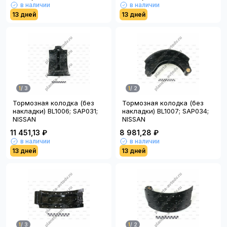
в наличии
в наличии
13 дней
13 дней
1
/
3
1
/
2
Тормозная колодка (без
Тормозная колодка (без
накладки) BL1006; SAP031;
накладки) BL1007; SAP034;
NISSAN
NISSAN
11 451,13 ₽
8 981,28 ₽
в наличии
в наличии
13 дней
13 дней
1
/
3
1
/
2