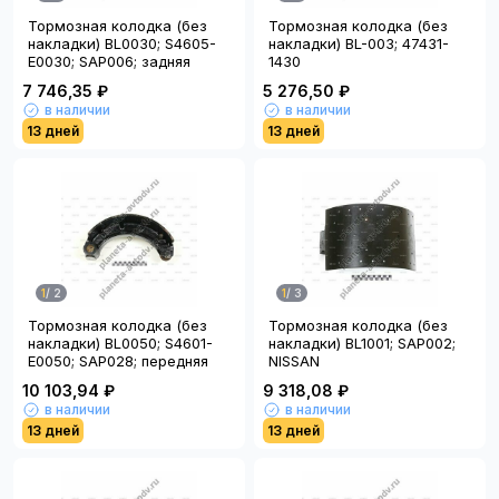
Тормозная колодка (без
Тормозная колодка (без
накладки) BL0030; S4605-
накладки) BL-003; 47431-
E0030; SAP006; задняя
1430
7 746,35 ₽
5 276,50 ₽
в наличии
в наличии
13 дней
13 дней
1
/
2
1
/
3
Тормозная колодка (без
Тормозная колодка (без
накладки) BL0050; S4601-
накладки) BL1001; SAP002;
E0050; SAP028; передняя
NISSAN
10 103,94 ₽
9 318,08 ₽
в наличии
в наличии
13 дней
13 дней