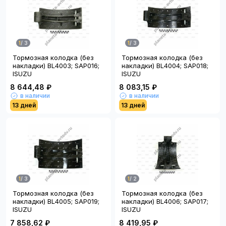
1
/
3
1
/
3
Тормозная колодка (без
Тормозная колодка (без
накладки) BL4003; SAP016;
накладки) BL4004; SAP018;
ISUZU
ISUZU
8 644,48 ₽
8 083,15 ₽
в наличии
в наличии
13 дней
13 дней
1
/
3
1
/
2
Тормозная колодка (без
Тормозная колодка (без
накладки) BL4005; SAP019;
накладки) BL4006; SAP017;
ISUZU
ISUZU
7 858,62 ₽
8 419,95 ₽