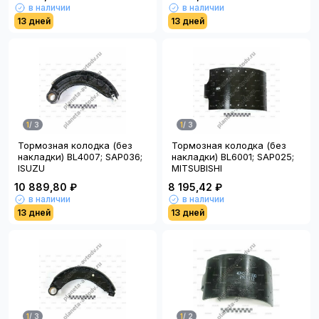
в наличии
в наличии
13 дней
13 дней
1
/
3
1
/
3
Тормозная колодка (без
Тормозная колодка (без
накладки) BL4007; SAP036;
накладки) BL6001; SAP025;
ISUZU
MITSUBISHI
10 889,80 ₽
8 195,42 ₽
в наличии
в наличии
13 дней
13 дней
1
/
3
1
/
2