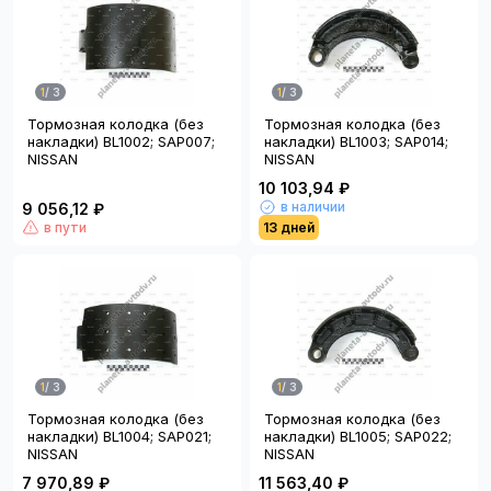
1
/
3
1
/
3
Тормозная колодка (без
Тормозная колодка (без
накладки) BL1002; SAP007;
накладки) BL1003; SAP014;
NISSAN
NISSAN
10 103,94 ₽
в наличии
9 056,12 ₽
в пути
13 дней
1
/
3
1
/
3
Тормозная колодка (без
Тормозная колодка (без
накладки) BL1004; SAP021;
накладки) BL1005; SAP022;
NISSAN
NISSAN
7 970,89 ₽
11 563,40 ₽