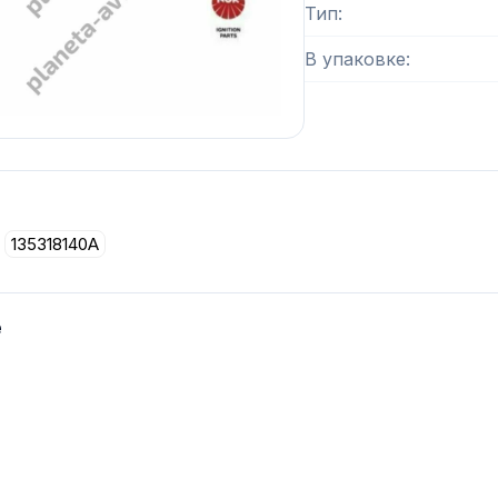
Тип
В упаковке
135318140A
е