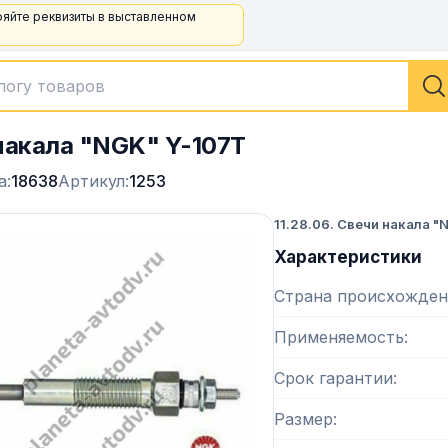
ряйте реквизиты в выставленном
накала "NGK" Y-107T
а:
18638
Артикул:
1253
11.28.06. Свечи накала "
Характеристики
Страна происхожден
Применяемость
Срок гарантии
Размер