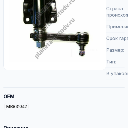
Страна
происхо
Применя
Срок гар
Размер
Тип
В упаков
OEM
MB831042