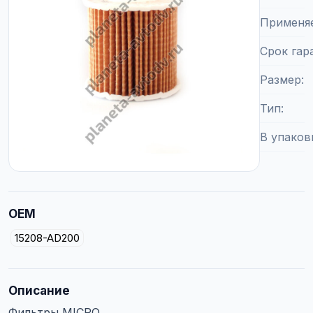
Применя
Срок гар
Размер
Тип
В упаков
OEM
15208-AD200
Описание
Фильтры MICRO