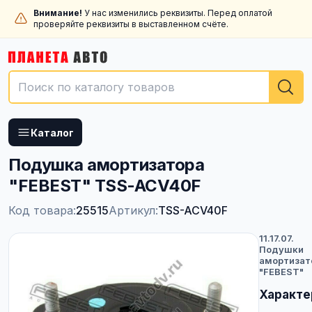
Внимание!
У нас изменились реквизиты. Перед оплатой
проверяйте реквизиты в выставленном счёте.
Каталог
Подушка амортизатора
"FEBEST" TSS-ACV40F
Код товара:
25515
Артикул:
TSS-ACV40F
11.17.07.
Подушки
амортизат
"FEBEST"
Характе