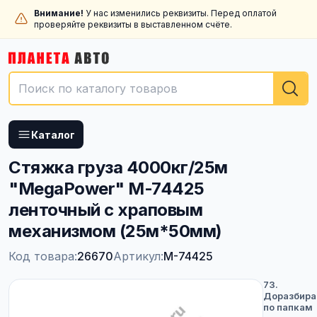
Внимание!
У нас изменились реквизиты. Перед оплатой
проверяйте реквизиты в выставленном счёте.
Каталог
Стяжка груза 4000кг/25м
"MegaPower" M-74425
ленточный с храповым
механизмом (25м*50мм)
Код товара:
26670
Артикул:
M-74425
73.
Доразбира
по папкам