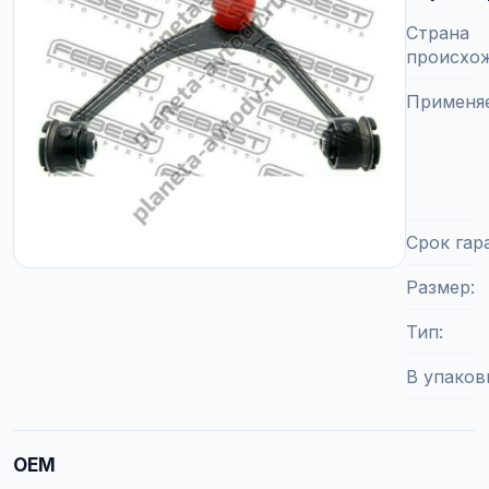
Страна
происхо
Применя
Срок гар
Размер
Тип
В упаков
OEM