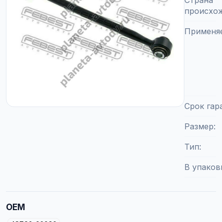
Страна
происхо
Применя
Срок гар
Размер
Тип
В упаков
OEM