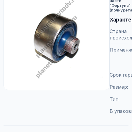
части
"Фортуна"
(полиурета
Характе
Страна
происхо
Применя
Срок гар
Размер
Тип
В упаков