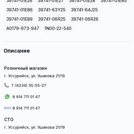
39741-01E26
39741-01E27
39741-01E28
39741-01E85
39741-01E86
39741-63Y25
39741-64J25
39741-01E89
39741-06R25
39741-06R26
A0179-973-947
1N00-22-540
Описание
Розничный магазин
г. Уссурийск, ул. Ушакова 21/19
7 (4234) 35-55-27
8 914 711 01 47
8 914 711 01 47
MAX
СТО
г. Уссурийск, ул. Ушакова 21/19