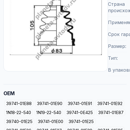
Страна
происхо
Применя
Срок гар
Размер
Тип
В упаков
OEM
39741-01E88
39741-01E90
39741-01E91
39741-01E92
1N18-22-540
1N19-22-540
39741-0E425
39741-01E87
39740-01E25
39741-01E00
39741-01E25