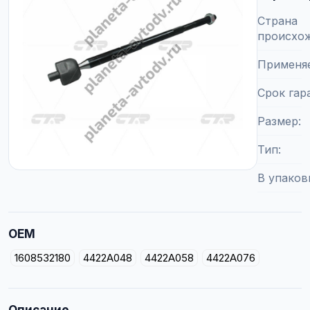
Страна
происхо
Применя
Срок гар
Размер
Тип
В упаков
OEM
1608532180
4422A048
4422A058
4422A076