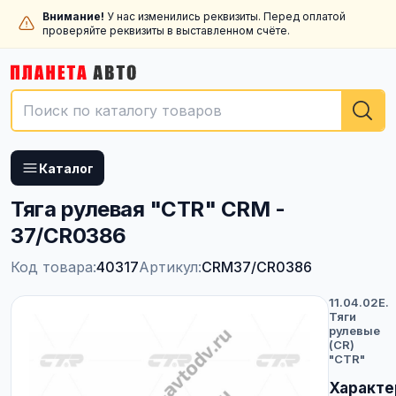
Внимание!
У нас изменились реквизиты. Перед оплатой
проверяйте реквизиты в выставленном счёте.
Каталог
Тяга рулевая "CTR" CRM -
37/CR0386
Код товара:
40317
Артикул:
CRM37/CR0386
11.04.02E.
Тяги
рулевые
(CR)
"CTR"
Характе