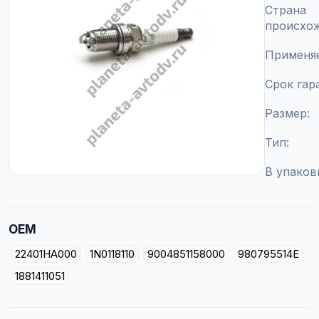
Страна
происхо
Применя
Срок гар
Размер
Тип
В упаков
OEM
22401HA000
1N0118110
9004851158000
980795514E
1881411051