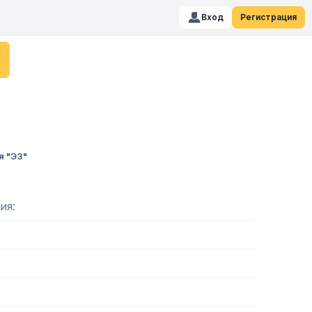
Вход
Регистрация
я "ЭЗ"
ия