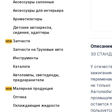
Аксессуары салонные
Аксессуары для интерьера
Ароматизаторы
Детские автокресла,
сидения, адаптеры
Запчасти
Описани
Запчасти на Грузовые авто
ЭЗ СТАНДА
Инструменты
У отечест
Каталоги
зажигания
Автолампы, светодиоды,
переменам
предохранители
не только
Малярная продукция
Автолюбит
Оптика
промышлен
остается 
Охлаждающие жидкости
пользуетс