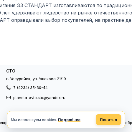
игания ЭЗ СТАНДАРТ изготавливаются по традицион
0 лет удерживают лидерство на рынке отечественного
РТ оправдывали выбор покупателей, на практике д
СТО
г. Уссурийск, ул. Ушакова 21/19
7 (4234) 35-30-44
planeta-avto.sto@yandex.ru
Мы используем cookies.
Подробнее
Понятно
ектронный документооборот
Политика конфиденциальности
Политика об