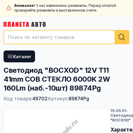
Внимание!
У нас изменились реквизиты. Перед оплатой
проверяйте реквизиты в выставленном счёте.
Каталог
Светодиод "ВОСХОD" 12V T11
41mm COB СТЕКЛО 6000K 2W
160Lm (наб.-10шт) 89874Pg
Код товара:
49702
Артикул:
89874Pg
15.05.01.
Светодио
"ВОСХОD"
Характе