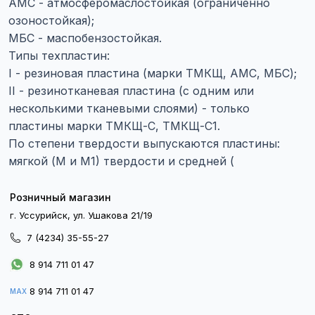
АМС - атмосферомаслостойкая (ограниченно
озоностойкая);
МБС - маспобензостойкая.
Типы техпластин:
I - резиновая пластина (марки ТМКЩ, АМС, МБС);
II - резинотканевая пластина (с одним или
несколькими тканевыми слоями) - только
пластины марки ТМКЩ-С, ТМКЩ-С1.
По степени твердости выпускаются пластины:
мягкой (М и М1) твердости и средней (
Розничный магазин
г. Уссурийск, ул. Ушакова 21/19
7 (4234) 35-55-27
8 914 711 01 47
8 914 711 01 47
MAX