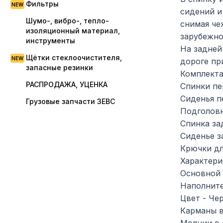
Фильтры
сидений и
Шумо-, вибро-, тепло-
снимая че
изоляционный материал,
зарубежно
инструменты
На задней
Щётки стеклоочистителя,
дороге пр
запасные резинки
Комплекта
РАСПРОДАЖА, УЦЕНКА
Спинки пе
Сиденья п
Грузовые запчасти ЗЕВС
Подголовн
Спинка зад
Сиденье з
Крючки дл
Характери
Основной 
Наполните
Цвет - Че
Карманы в