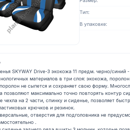
Размер
Тип
В упаковке
е
енья SKYWAY Drive-3 экокожа 11 предм. черно/синий 
нологичных материалов в три слоя: экокожа, поролон
поролон не сыпется и сохраняет свою форму. Многосл
а позволяют максимально точно повторять контур си
е чехла на 2 части, спинку и сиденье, позволяет быст
астиковых крючков и резинок.
версальные, отверстия для подголовника не предусм
амостоятельно .
и сиденье заднего ряда вшиты 3 молнии, которые поз