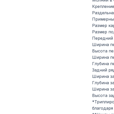
Молнии в 
Крепление
Раздельна
Примерные
Размер ка
Размер по
Передний 
Ширина пе
Высота пе
Ширина пе
Глубина пе
Задний ря
Ширина за
Глубина за
Ширина за
Высота за
*Триплиро
благодаря