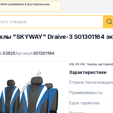
ряйте реквизиты в выставленном
хлы "SKYWAY" Draive-3 S01301164 эк
а:
53925
Артикул:
S01301164
08.09.04. Чехлы автомоб
Характеристики
Страна происхожден
Применяемость
Срок гарантии