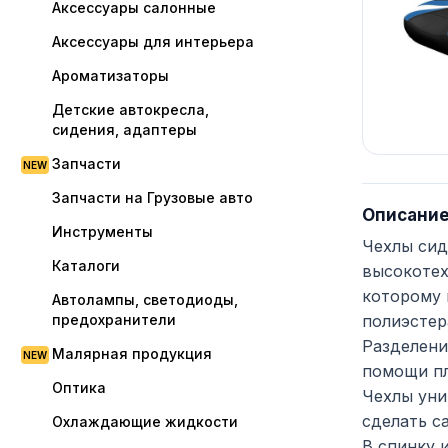
Аксессуары салонные
Аксессуары для интерьера
Ароматизаторы
Детские автокресла,
сидения, адаптеры
Запчасти
Запчасти на Грузовые авто
Описани
Инструменты
Чехлы сид
Каталоги
высокотех
которому 
Автолампы, светодиоды,
предохранители
полиэстер
Разделени
Малярная продукция
помощи пл
Оптика
Чехлы уни
сделать с
Охлаждающие жидкости
В спинку 