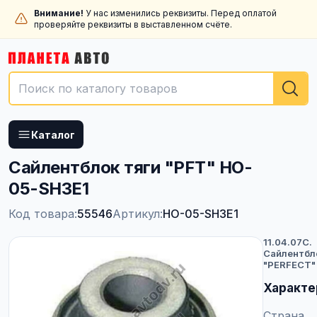
Внимание!
У нас изменились реквизиты. Перед оплатой
проверяйте реквизиты в выставленном счёте.
Каталог
Сайлентблок тяги "PFT" HO-
05-SH3E1
Код товара:
55546
Артикул:
HO-05-SH3E1
11.04.07C.
Сайлентбл
"PERFECT"
Характе
Страна