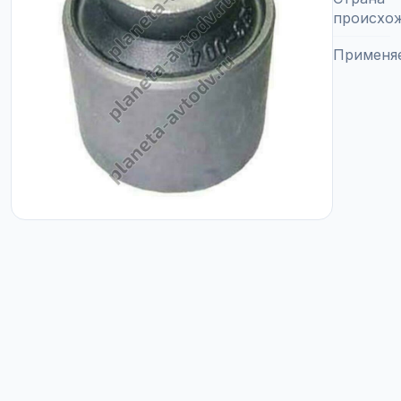
происхо
Применя