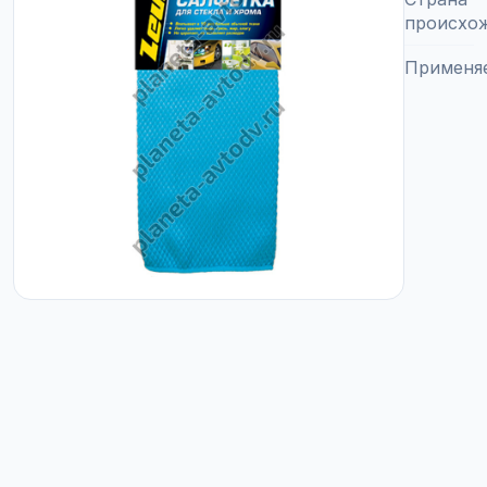
происхо
Применя