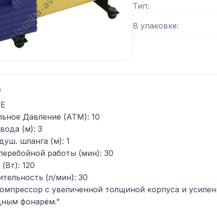
Тип
В упаковке
е
Е
ьное Давление (АТМ): 10
вода (м): 3
уш. шланга (м): 1
перебойной работы (мин): 30
(Вт): 120
тельность (л/мин): 30
мпрессор с увеличенной толщиной корпуса и усиле
ным фонарём."