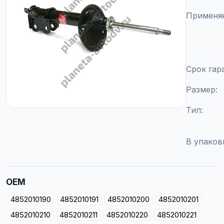
Применя
Срок гар
Размер
Тип
В упаков
OEM
4852010190
4852010191
4852010200
4852010201
4852010210
4852010211
4852010220
4852010221