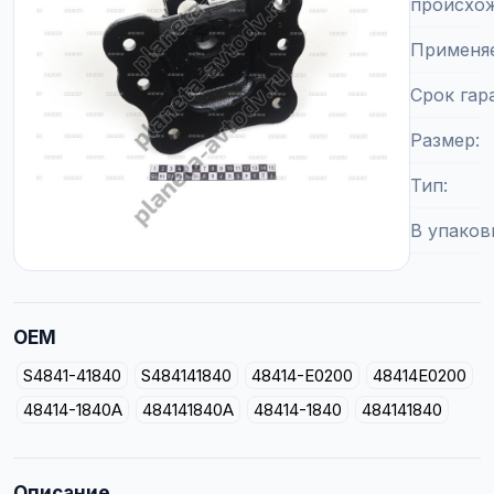
происхо
Применя
Срок гар
Размер
Тип
В упаков
OEM
S4841-41840
S484141840
48414-E0200
48414E0200
48414-1840A
484141840A
48414-1840
484141840
Описание