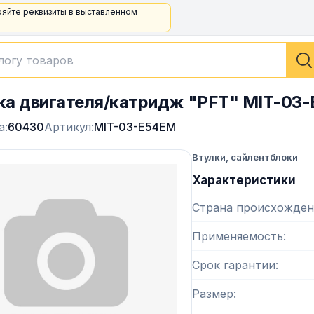
ряйте реквизиты в выставленном
а двигателя/катридж "PFT" MIT-03
а:
60430
Артикул:
MIT-03-E54EM
Втулки, сайлентблоки
Характеристики
Страна происхожден
Применяемость
Срок гарантии
Размер