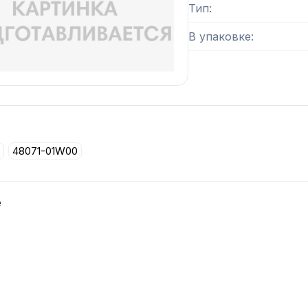
Тип
В упаковке
48071-01W00
е