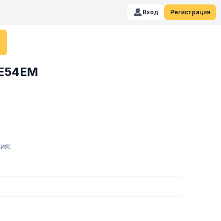
Вход
Регистрация
-E54EM
ия