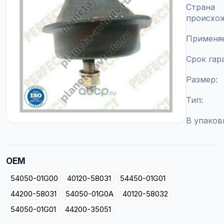
Страна
происхо
Применя
Срок гар
Размер
Тип
В упаков
OEM
54050-01G00
40120-58031
54450-01G01
44200-58031
54050-01G0A
40120-58032
54050-01G01
44200-35051