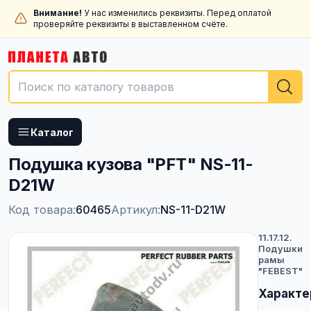
Внимание!
У нас изменились реквизиты. Перед оплатой
проверяйте реквизиты в выставленном счёте.
Каталог
Подушка кузова "PFT" NS-11-
D21W
Код товара:
60465
Артикул:
NS-11-D21W
11.17.12.
Подушки
рамы
"FEBEST"
Характе