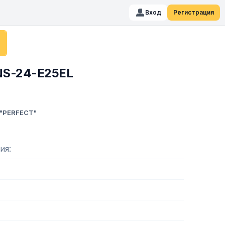
Вход
Регистрация
NS-24-E25EL
 "PERFECT"
ия