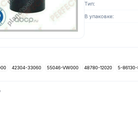
Тип
В упаковке
000
42304-33060
55046-VW000
48780-12020
5-86130-
е