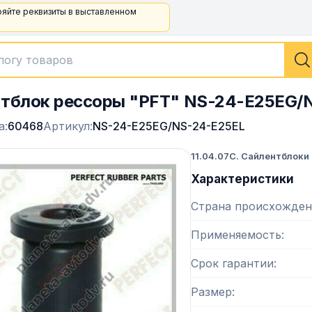
ряйте реквизиты в выставленном
тблок рессоры "PFT" NS-24-E25EG/
а:
60468
Артикул:
NS-24-E25EG/NS-24-E25EL
11.04.07C. Сайлентблоки
Характеристики
Страна происхожден
Применяемость
Срок гарантии
Размер