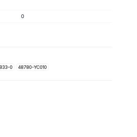
0
833-0
48780-YC010