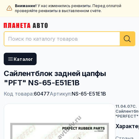
Внимание!
У нас изменились реквизиты. Перед оплатой
проверяйте реквизиты в выставленном счёте.
Каталог
Сайлентблок задней цапфы
"PFT" NS-65-E51E1B
Код товара:
60477
Артикул:
NS-65-E51E1B
11.04.07C.
Сайлентбл
"PERFECT"
Характе
Страна