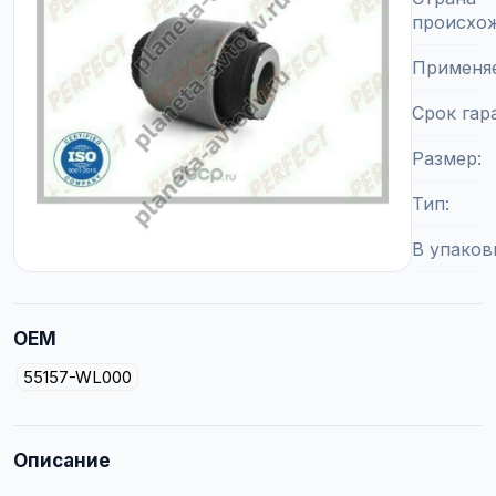
происхо
Применя
Срок гар
Размер
Тип
В упаков
OEM
55157-WL000
Описание