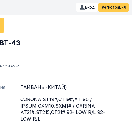
Вход
Регистрация
BT-43
е "CHASE"
ия
ТАЙВАНЬ (КИТАЙ)
CORONA ST19#,CT19#,AT190 /
IPSUM CXM10,SXM1# / CARINA
AT21#,ST215,CT21# 92- LOW R/L 92-
LOW R/L
-