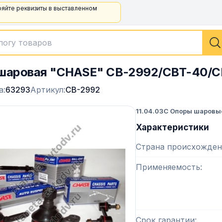
ряйте реквизиты в выставленном
шаровая "CHASE" CB-2992/CBT-40/C
а:
63293
Артикул:
CB-2992
11.04.03C Опоры шаровы
Характеристики
Страна происхожден
Применяемость
Срок гарантии