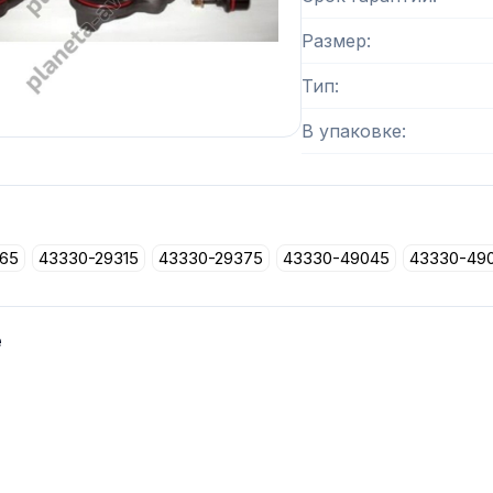
Размер
Тип
В упаковке
65
43330-29315
43330-29375
43330-49045
43330-49
е