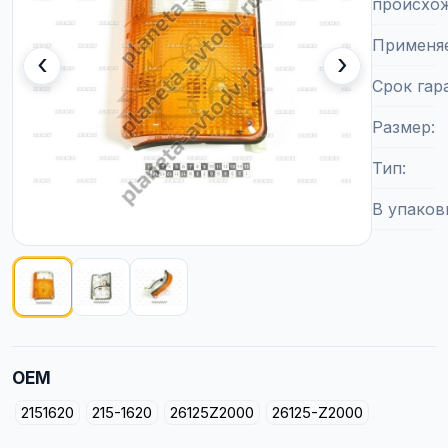
происхо
Применя
‹
›
Срок гар
Размер
Тип
В упаков
Показано изображение
1
из
3
OEM
2151620
215-1620
26125Z2000
26125-Z2000