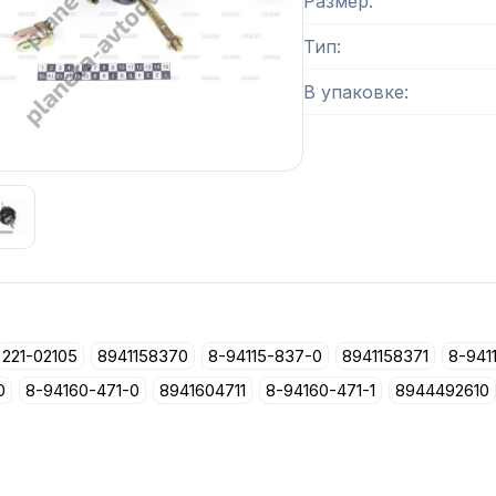
Размер
Тип
В упаковке
 изображение
1
из
2
221-02105
8941158370
8-94115-837-0
8941158371
8-941
0
8-94160-471-0
8941604711
8-94160-471-1
8944492610