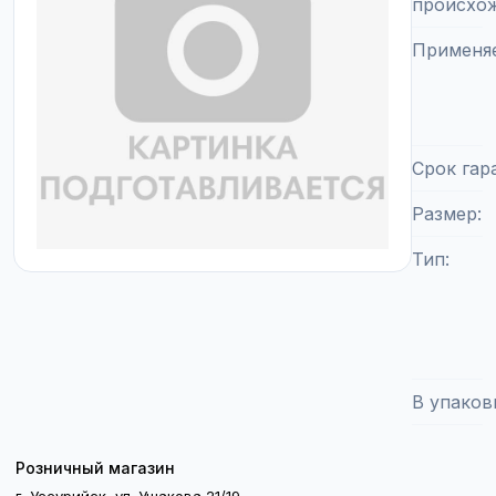
происхо
Применя
Срок гар
Размер
Тип
В упаков
Розничный магазин