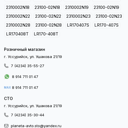
2310002N18
23100-02N18
2310002N19
23100-02N19
2310002N22
23100-02N22
2310002N23
23100-02N23
2310002N28
23100-02N28
LR170407S
LR170-407S
LR170408T
LR170-408T
Розничный магазин
г. Уссурийск, ул. Ушакова 21/19
7 (4234) 35-55-27
8 914 711 01 47
8 914 711 01 47
MAX
СТО
г. Уссурийск, ул. Ушакова 21/19
7 (4234) 35-30-44
planeta-avto.sto@yandex.ru