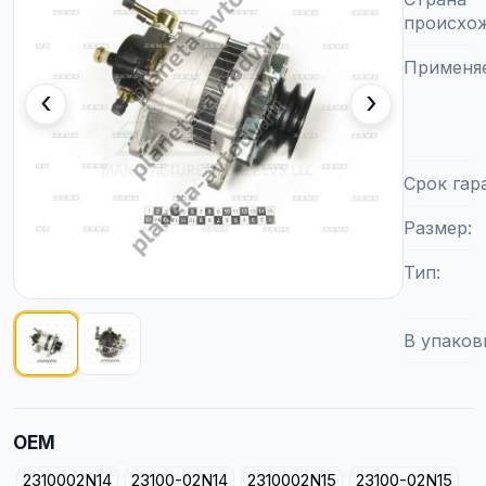
происхо
Применя
‹
›
Срок гар
Размер
Тип
В упаков
Показано изображение
1
из
2
OEM
2310002N14
23100-02N14
2310002N15
23100-02N15