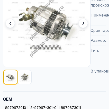
происхо
Применя
‹
›
Срок гар
Размер
Тип
В упаков
Показано изображение
1
из
2
OEM
8979673010
8-97967-301-0
8979673011