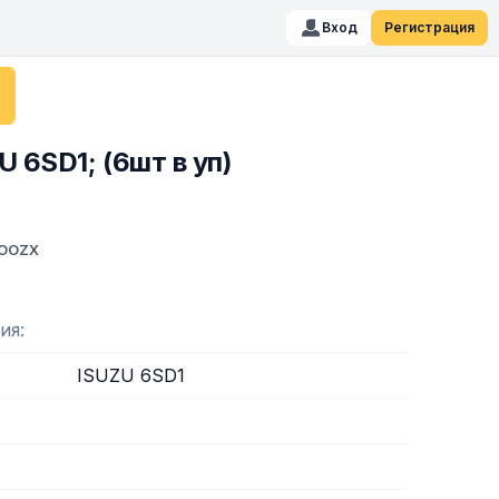
Вход
Регистрация
 6SD1; (6шт в уп)
 OOZX
ия
ISUZU 6SD1