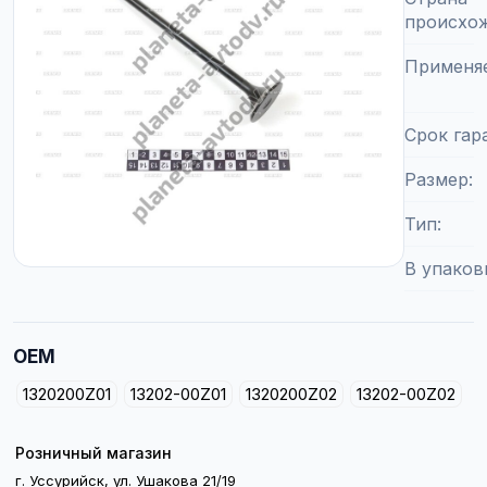
происхо
Применя
Срок гар
Размер
Тип
В упаков
OEM
1320200Z01
13202-00Z01
1320200Z02
13202-00Z02
Розничный магазин
г. Уссурийск, ул. Ушакова 21/19