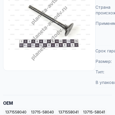
Страна
происхо
Применя
Срок гар
Размер
Тип
В упаков
OEM
1371558040
13715-58040
1371558041
13715-58041