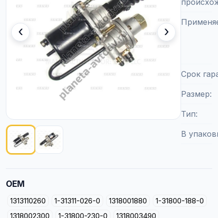
происхо
Применя
‹
›
Срок гар
Размер
Тип
В упаков
Показано изображение
1
из
2
OEM
1313110260
1-31311-026-0
1318001880
1-31800-188-0
1318002300
1-31800-230-0
1318003490