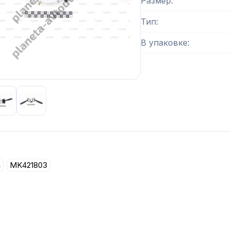
Размер
Тип
В упаковке
 изображение
1
из
3
4
MK421803