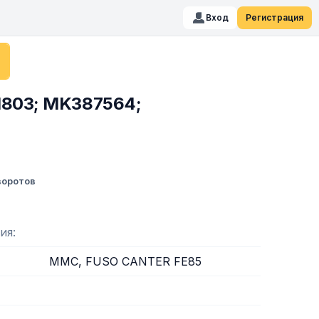
Вход
Регистрация
K1803; MK387564;
воротов
ия
MMC, FUSO CANTER FE85