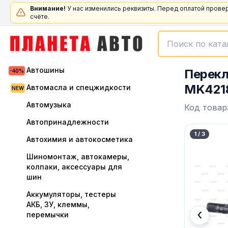
Внимание!
У нас изменились реквизиты. Перед оплатой прове
счёте.
Автошины
Перекл
MK4218
Автомасла и спецжидкости
Автомузыка
Код товар
Автопринадлежности
1
/
3
Автохимия и автокосметика
Шиномонтаж, автокамеры,
колпаки, аксессуары для
шин
Аккумуляторы, тестеры
АКБ, ЗУ, клеммы,
‹
перемычки