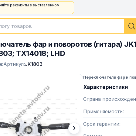
ряйте реквизиты в выставленном
ючатель фар и поворотов (гитара) J
03; TX14018; LHD
а:
Артикул:
JK1803
Переключатели фар и по
Характеристики
Страна происхожден
Применяемость
Срок гарантии
›