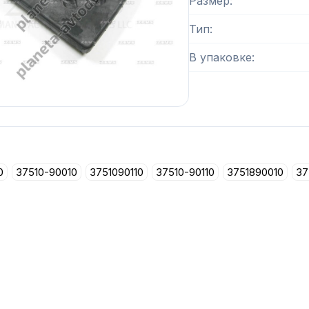
Размер
Тип
В упаковке
0
37510-90010
3751090110
37510-90110
3751890010
37