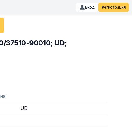
Вход
Регистрация
/37510-90010; UD;
ия
UD