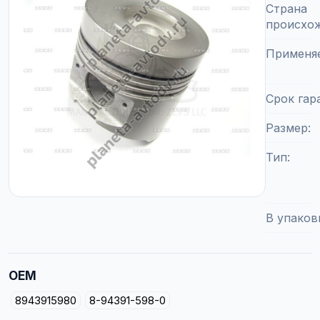
Страна
происхо
Применя
Срок гар
Размер
Тип
В упаков
OEM
8943915980
8-94391-598-0