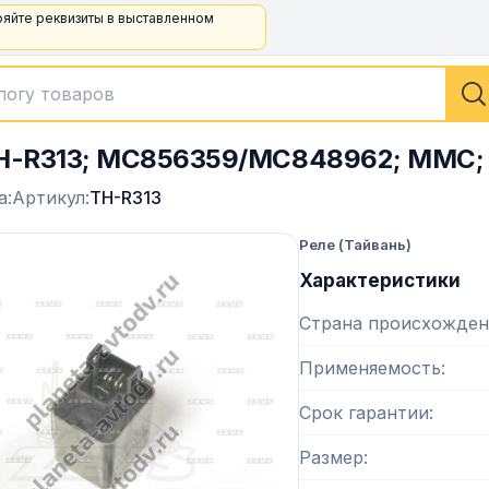
ряйте реквизиты в выставленном
H-R313; MC856359/MC848962; MMC; 
а:
Артикул:
TH-R313
Реле (Тайвань)
Характеристики
Страна происхожден
Применяемость
Срок гарантии
Размер