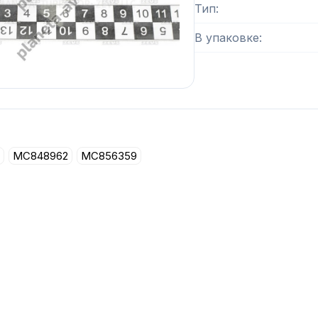
Тип
В упаковке
MC848962
MC856359