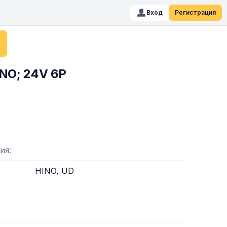
Вход
Регистрация
NO; 24V 6P
ия
HINO, UD