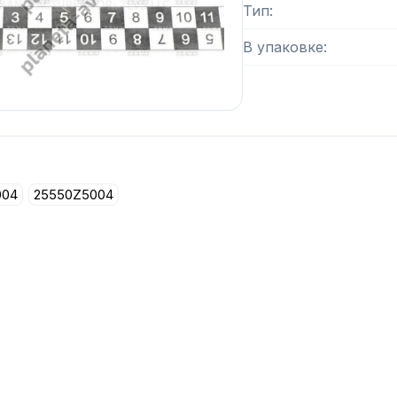
Тип
В упаковке
004
25550Z5004